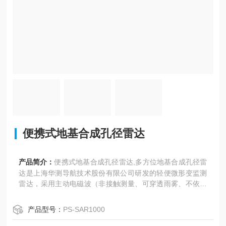
便携式地基合成孔径雷达
产品简介：
便携式地基合成孔径雷达,多方位地基合成孔径雷
达是上海华测导航技术股份有限公司研发的轻便微形变监测
雷达，采用主动电磁波（非接触测量、可穿透雨雾、不依赖
光照、作用距离远）和相位干涉测量技术（探测灵敏度高、
位移测量精度高）的形变监测雷达。
产品型号：
PS-SAR1000