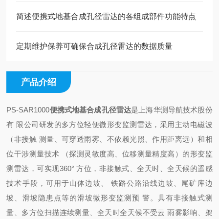
简述便携式地基合成孔径雷达的各组成部件功能特点
定期维护保养可确保合成孔径雷达的数据质量
产品介绍
PS-SAR1000
便携式地基合成孔径雷达
是上海华测导航技术股份
有 限公司研发的多方位轻便微形变监测雷达，采用主动电磁波
（非接触 测量、可穿透雨雾、不依赖光照、作用距离远）和相
位干涉测量技术 （探测灵敏度高、位移测量精度高）的形变监
测雷达，可实现360° 方位，非接触式、全天时、全天候的遥感
技术手段，可用于山体边坡、 铁路公路沿线边坡、尾矿库边
坡、滑坡隐患点等的滑坡微形变监测预 警。具有非接触式测
量、多方位扫描连续测量、全天时全天候不受云 雨雾影响、架