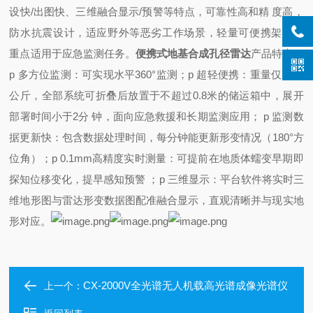
设快/出图快、三维融合显示/预警等特点，可靠性高和精 度高，
防水抗震设计，适应野外等恶劣工作场景，轻量可便携架设，
重点适用于应急监测任务。
便携式地基合成孔径雷达
产品特点：
p 多方位监测：可实现水平360°监测；
p 超轻便携：重量仅为15
公斤，全部系统可折叠后放置于不超过0.8米的储运箱中，展开
部署时间小于2分 钟，面向应急救援和长期监测应用；
p 监测数
据更新快：包含数据处理时间，每分钟能更新形变情况（180°方
位角）；
p 0.1mm高精度实时测量：可提前在地质体蠕变早期即
探知位移变化，提早感知预警 ；
p 三维显示：平台软件将实时三
维地形图与雷达形变数据图配准融合显示，直观清晰并与现实地
形对应。
CX-2000V全光谱无人机载高光谱成像光谱仪
上一个：