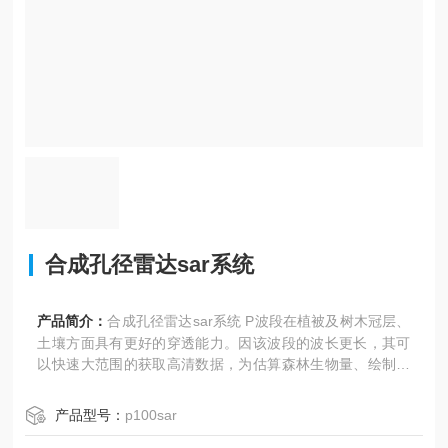
合成孔径雷达sar系统
产品简介：
合成孔径雷达sar系统 P波段在植被及树木冠层、
土壤方面具有更好的穿透能力。因该波段的波长更长，其可
以快速大范围的获取高清数据，为估算森林生物量、绘制森
林地面地形图以及探测隐藏目标提供更可靠的数据来源，可
快速探测地下管道的泄漏、灾情评估和救援决策等研究应
产品型号：
p100sar
用。