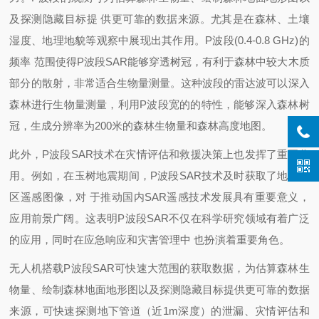
及探测隐藏目标提 供更可靠的数据来源。尤其是在森林、土壤
湿度、地理地貌等观察中展现出其作用。P波段(0.4-0.8 GHz)的
频率 范围使得P波段SAR能够穿透树冠，有利于森林中较大木质
部分的散射，非常适合生物量测量。这种波段的雷达波可以深入
森林进行生物量测量，利用P波段宽的的特性，能够深入森林树
冠，生成分辨率为200米的森林生物量和森林高度地图。
此外，P波段SAR技术在灾情评估和救援决策上也发挥了重要作
用。例如，在玉树地震期间，P波段SAR技术及时获取了地震灾
区遥感图像，对 于推动国内SAR遥感技术发展具有重要意义，
应用前景广阔。这表明P波段SAR不仅在科学研究领域有着广泛
的应用，同时在应急响应和灾害管理中 也扮演着重要角色。
无人机搭载P波段SAR可快速大范围的获取数据，为估算森林生
物量、绘制森林地面地形图以及探测隐藏目标提供更可靠的数据
来源，可快速探测地下管道（近1m深度）的泄漏、灾情评估和