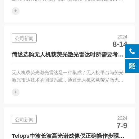
能够精准识别松材线虫的感染情况，特别是在感染初
+
期，为早发现、早处理提供了有力支持，有效预防了大
面积疫情爆发。CX/HR-6松材线虫专用光谱相机由多个
关键部件构成，每个部件都具有不同的功能特点，下面
将详细介绍。1、光谱传感器。这种传感器能够捕捉不同
2024
公司新闻
8-14
波长的光线，并将其转换为电信号。通过对光谱的分
析，可以获取松材线虫对植物的影响所导致的光谱特征
简述选购无人机载荧光激光雷达时所需要考虑
变化，从而实现对其存在和分布的精准检测...
的关键因素
无人机载荧光激光雷达是一种集成了无人机平台与荧光
激光雷达技术的测量系统，通过无人机搭载荧光激光雷
达设备，利用激光束激发目标物质（如植被、水体中的
+
物质）的荧光特性，并接收返回的荧光信号，从而实现
对目标的高精度、远距离探测与分析。在选购无人机载
荧光激光雷达时，考虑多个关键因素至关重要，这将直
接影响到数据采集的质量、效率和适用性。以下是一些
2024
公司新闻
7-9
主要考虑因素：1、技术参数技术参数包括激光波长、脉
冲频率、测距精度和扫描角度等。波长通常在近红外范
Telops中波长波高光谱成像仪正确操作步骤的