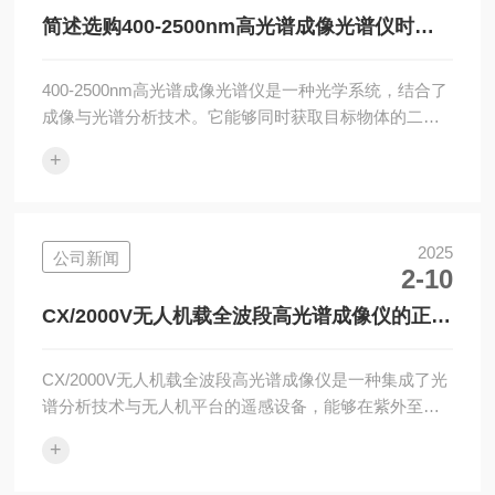
显障碍物遮挡目标监测区域，并且远离可能干扰信号的
简述选购400-2500nm高光谱成像光谱仪时所
电子设备。设备检查：检查所有组件是否齐全完好，
需要考虑的关键因素
包...
400-2500nm高光谱成像光谱仪是一种光学系统，结合了
成像与光谱分析技术。它能够同时获取目标物体的二维
图像信息和一维光谱信息，形成包含丰富数据的高光谱
+
数据立方体。该仪器在400nm至2500nm的光谱范围内，
以高光谱分辨率和采集速度，对目标进行连续、窄波段
的成像。选购400-2500nm高光谱成像光谱仪时需要综合
考虑多个技术参数和功能特点，以满足不同应用场景的
2025
公司新闻
2-10
需求。1、光谱性能光谱范围400-2500nm，覆盖可见光
到短波红外。光谱分辨率≤5nm，确保精细光谱特征识
CX/2000V无人机载全波段高光谱成像仪的正确
别。采...
使用步骤分享
CX/2000V无人机载全波段高光谱成像仪是一种集成了光
谱分析技术与无人机平台的遥感设备，能够在紫外至近
红外（通常覆盖400-1000nm或更宽范围）的广阔光谱区
+
间内，以数十至数百个连续波段对目标区域进行成像，
同时获取物体的高精度光谱信息与空间特征。正确使用