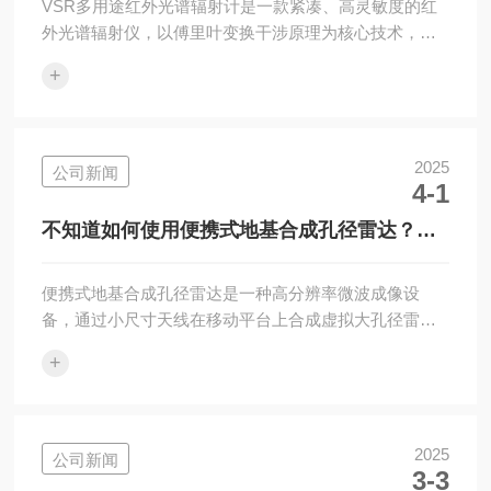
VSR多用途红外光谱辐射计是一款紧凑、高灵敏度的红
外光谱辐射仪，以傅里叶变换干涉原理为核心技术，具
有高速、多样的可操作性特点，适用于实验室、外场及
+
机载等多种应用场景。以下是选择VSR多用途红外光谱
辐射计时所需要考虑的几个关键因素，帮助您在选购过
程中做出决定。1、测量范围与分辨率需要确定的是测量
范围是否符合您的需求。不同的应用场合可能要求不同
2025
公司新闻
4-1
的波长范围，因此选择覆盖所需波段的红外光谱辐射计
非常重要。此外，高分辨率能够提供更精细的光谱信
不知道如何使用便携式地基合成孔径雷达？进
息，有助于识别物质的具体特征峰，这对于复杂样...
来看
便携式地基合成孔径雷达是一种高分辨率微波成像设
备，通过小尺寸天线在移动平台上合成虚拟大孔径雷
达，实现厘米级地表形变监测。该设备集成在坚固的便
+
携式箱体中，配备一体化电池与数据处理单元，支持单
人快速部署。那么便携式地基合成孔径雷达是如何使用
的呢？下面咱们来一起了解一下吧。一、准备工作场地
勘查与规划：在安装GB-SAR之前，需要对监测区域进
2025
公司新闻
3-3
行勘查，确定观测点位置。确保该位置视野开阔，无明