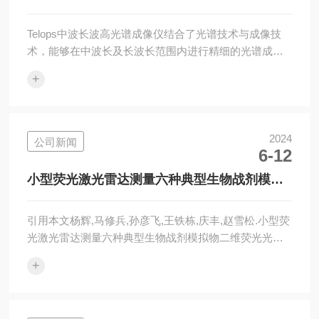
围内，这对于植被监测和环境研究尤为重要。脉冲频...
详细介绍
Telops中波长波高光谱成像仪结合了光谱技术与成像技
术，能够在中波长及长波长范围内进行精细的光谱成
像。该仪器具备高分辨率和高灵敏度的特点，能够捕捉
+
并解析目标物在特定波长下的光谱特征，为科研、环境
监测、农业、医学等多个领域提供详尽的光谱数据支
持。正确的操作Telops中波长波高光谱成像仪对于获取
高质量的光谱数据至关重要，以下是关于正确操作步骤
2024
公司新闻
6-12
的详细介绍：1、确认仪器准备在使用之前，确保仪器已
经连接到电源并且处于正常工作状态。检查仪器的所有
小型荧光激光雷达测量六种典型生物战剂模拟
部件，包括光学镜头、控制面板、数据传输...
物二维荧光光谱
引用本文杨辉,马修兵,孙彦飞,王铁栋,庆丰,赵雪松.小型荧
光激光雷达测量六种典型生物战剂模拟物二维荧光光谱
[J].光谱学与光谱分析,2019,39(3):802-
+
806.YANGHui,MAXiu-bing,SUNYan-fei,WANGTie-
dong,QINGFeng,ZHAOXue-
song.2DFluorescenceSpectraMeasurementof6KindsofBioagent