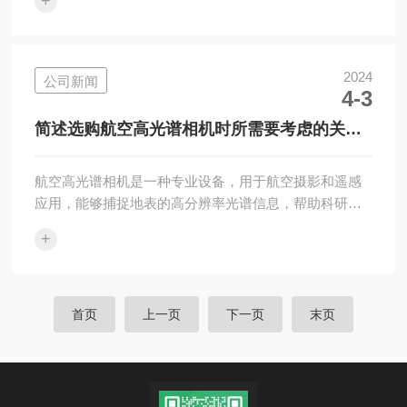
+
一种用于处理高光谱遥感数据的技术，它结合了高光谱
影像和同步辐射数据，通过对数据进行校正和矫正，提
高了图像质量和准确性。然而，该系统的稳定性和准确
性需要得到长期有效的维护保养。1、定期检查系统硬件
2024
公司新闻
4-3
设备。操作人员应该定期检查传感器、接收器、数据处
理单元等各个部件是否存在损坏或老化现象，并及时更
简述选购航空高光谱相机时所需要考虑的关键
换或修复问题设备。2、校准系统参数。由于外界环境...
因素
航空高光谱相机是一种专业设备，用于航空摄影和遥感
应用，能够捕捉地表的高分辨率光谱信息，帮助科研人
员、农业专家和环境监测者进行精准的地表分析和监
+
测。它能够在飞行中获取大范围的光谱数据，覆盖多个
波段，从可见光到红外光谱。选购航空高光谱相机是一
项需要深思熟虑的决定，因为它将直接影响到航空摄影
和遥感应用的质量和效果。在做出选择之前，有几个关
首页
上一页
下一页
末页
键因素需要考虑：1、分辨率。高分辨率的相机能够捕捉
更多细节，对于需要进行精细分析和识别的应用非常重
要。确保选择的相机具有足够的分辨率以满足您的需
求...