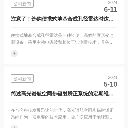
RangeLidar[J].Spectros...
2024
公司新闻
6-11
注意了！选购便携式地基合成孔径雷达时这些
关键要点应多考虑
便携式地基合成孔径雷达是一种轻便、高效的微形变监
测设备，采用主动电磁波和相位干涉测量技术，具备非
接触式测量、全天候工作、高精度测量等特点。该雷达
+
系统重量仅为15公斤，可折叠存放于不超过0.8米的储运
箱中，部署时间小于2分钟，非常适合应急救援和长期监
测应用。选购便携式地基合成孔径雷达是一个需要仔细
考虑的过程，因为选择适合您需求的设备对于确保项目
2024
公司新闻
5-10
成功至关重要。以下是在选购时需要考虑的关键要点：
1、频率范围和分辨率。不同频率的GPR系统具有不同的
简述高光谱航空同步辐射矫正系统的定期维护
穿透深度和分辨率。高频率通常提供更好...
保养方法
在当今科技发展迅速的时代，高光谱航空同步辐射矫正
系统作为一项重要的技术应用，被广泛应用于地球观
测、环境监测等领域。高光谱航空同步辐射矫正系统是