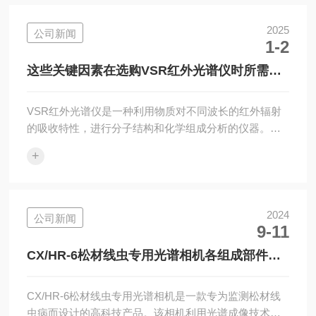
CX/2000V无人机载全波段高光谱成像仪需要遵循一系列
步骤，以确保数据质量和应用效果。下面是一个大致的
2025
公司新闻
1-2
指南，介绍了使用的正确步骤。1、预飞准备：在启动任
务之前，需要进行充分的预飞准备。检查仪器是否完
这些关键因素在选购VSR红外光谱仪时所需要
好，并确保所有传感器和...
多多考虑
VSR红外光谱仪是一种利用物质对不同波长的红外辐射
的吸收特性，进行分子结构和化学组成分析的仪器。根
据分光装置的不同，分为色散型和干涉型。当样品受到
+
红外光照射时，分子会吸收某些固定波长的光，导致分
子振动或转动能级发生跃迁，进而形成红外光谱，这种
光谱可以反映物质的化学组成和结构信息。在选购VSR
红外光谱仪时，有几个关键因素需要考虑，以确保选择
2024
公司新闻
9-11
适合您实验需求的仪器。1、波长范围：该仪器通常覆盖
不同的波长范围，如近红外、中红外和远红外。根据您
CX/HR-6松材线虫专用光谱相机各组成部件功
的研究对象，选择适当的波长范围非常重要。不...
能特点介绍
CX/HR-6松材线虫专用光谱相机是一款专为监测松材线
虫病而设计的高科技产品。该相机利用光谱成像技术，